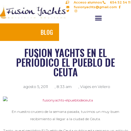
Acceso alumnos
654 52 54 11
fusionyachts@gmail.com
BLOG
FUSION YACHTS EN EL
PERIÓDICO EL PUEBLO DE
CEUTA
agosto 5, 2011
,
8:33 am
,
Viajes en Velero
En nuestro crucero de la semana pasada, tuvimos un muy buen
recibimiento al llegar a la ciudad de Ceuta.
Tanto, que el periódico El Pueblo de Ceuta publica esta semana un artículo