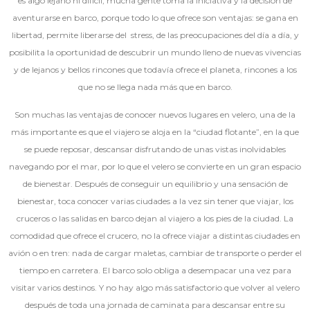
es algo lejano ni difícil, mucha gente toma la iniciativa y la decisión de
aventurarse en barco, porque todo lo que ofrece son ventajas: se gana en
libertad, permite liberarse del stress, de las preocupaciones del día a día, y
posibilita la oportunidad de descubrir un mundo lleno de nuevas vivencias
y de lejanos y bellos rincones que todavía ofrece el planeta, rincones a los
que no se llega nada más que en barco.
Son muchas las ventajas de conocer nuevos lugares en velero, una de la
más importante es que el viajero se aloja en la “ciudad flotante”, en la que
se puede reposar, descansar disfrutando de unas vistas inolvidables
navegando por el mar, por lo que el velero se convierte en un gran espacio
de bienestar. Después de conseguir un equilibrio y una sensación de
bienestar, toca conocer varias ciudades a la vez sin tener que viajar, los
cruceros o las salidas en barco dejan al viajero a los pies de la ciudad. La
comodidad que ofrece el crucero, no la ofrece viajar a distintas ciudades en
avión o en tren: nada de cargar maletas, cambiar de transporte o perder el
tiempo en carretera. El barco solo obliga a desempacar una vez para
visitar varios destinos. Y no hay algo más satisfactorio que volver al velero
después de toda una jornada de caminata para descansar entre su