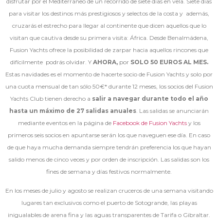
disfrutar por el Mediterráneo de un recorrido de siete días en vela. Siete días
para visitar los destinos más prestigiosos y selectos de la costa y además,
cruzarás el estrecho para llegar al continente que dicen aquellos que lo
visitan que cautiva desde su primera visita: África. Desde Benalmádena,
Fusion Yachts ofrece la posibilidad de zarpar hacia aquellos rincones que
difícilmente podrás olvidar. Y
AHORA,
por
SOLO 50 EUROS AL MES.
Estas navidades
es el momento de hacerte socio de Fusion Yachts y solo por
una cuota mensual de tan sólo 50€* durante 12 meses, los socios del Fusion
Yachts Club tienen derecho a
salir a navegar durante todo el año
hasta un máximo de 27 salidas anuales
. Las salidas se anunciarán
mediante eventos en la página de
Facebook de Fusion Yachts
y los
primeros seis socios en apuntarse serán los que naveguen ese día. En caso
de que haya mucha demanda siempre tendrán preferencia los que hayan
salido menos de cinco veces y por orden de inscripción. Las salidas son los
fines de semana y días festivos normalmente.
En los meses de julio y agosto se realizan cruceros de una semana visitando
lugares tan exclusivos como el puerto de Sotogrande, las playas
inigualables de arena fina y las aguas transparentes de Tarifa o Gibraltar.