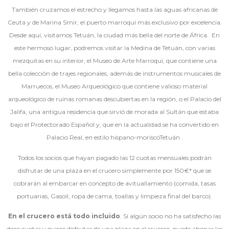
También cruzamos el estrecho y llegamos hasta las aguas africanas de
Ceuta y de Marina Smir, el puerto marroquí más exclusivo por excelencia.
Desde aquí, visitamos Tetuán, la ciudad más bella del norte de África. En
este hermoso lugar, podremos visitar la Medina de Tetuán, con varias
mezquitas en su interior, el Museo de Arte Marroquí, que contiene una
bella colección de trajes regionales, además de instrumentos musicales de
Marruecos, el Museo Arqueológico que contiene valioso material
arqueológico de ruinas romanas descubiertas en la región, o el Palacio del
Jalifa, una antigua residencia que sirvió de morada al Sultán que estaba
bajo el Protectorado Español y, que en la actualidad se ha convertido en
Palacio Real, en estilo hispano-moriscoTetuán .
Todos los socios que hayan pagado las 12 cuotas mensuales podrán
disfrutar de una plaza en el crucero simplemente por 150€* que se
cobrarán al embarcar en concepto de avituallamiento (comida, tasas
portuarias, Gasoil, ropa de cama, toallas y limpieza final del barco).
En el crucero está todo incluido
. Si algún socio no ha satisfecho las
doce cuotas y quiere disfrutar de una plaza en el crucero, puede abonar las