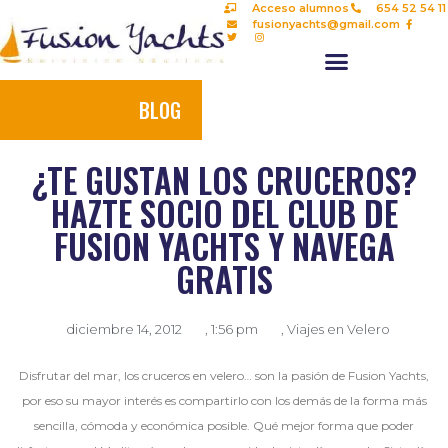
Acceso alumnos
654 52 54 11
fusionyachts@gmail.com
BLOG
¿TE GUSTAN LOS CRUCEROS?
HAZTE SOCIO DEL CLUB DE
FUSION YACHTS Y NAVEGA
GRATIS
diciembre 14, 2012
,
1:56 pm
,
Viajes en Velero
Disfrutar del mar, los cruceros en velero… son la pasión de Fusion Yachts,
por eso su mayor interés es compartirlo con los demás de la forma más
sencilla, cómoda y económica posible. Qué mejor forma que poder