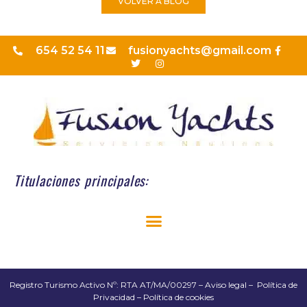
VOLVER A BLOG
654 52 54 11
fusionyachts@gmail.com
Titulaciones principales:
Registro Turismo Activo Nº: RTA AT/MA/00297 –
Aviso legal
–
Política de
Privacidad
–
Política de cookies