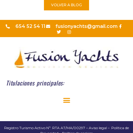
VOLVER A BLOG
654 52 54 11
fusionyachts@gmail.com
Titulaciones principales:
Registro Turismo Activo Nº: RTA AT/MA/00297 –
Aviso legal
–
Política de