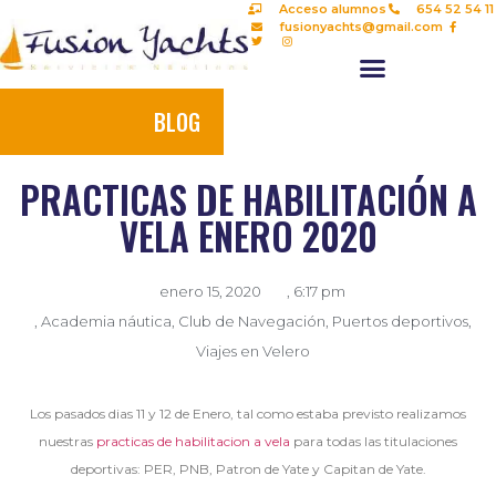
Acceso alumnos
654 52 54 11
fusionyachts@gmail.com
BLOG
PRACTICAS DE HABILITACIÓN A
VELA ENERO 2020
enero 15, 2020
,
6:17 pm
,
Academia náutica
,
Club de Navegación
,
Puertos deportivos
,
Viajes en Velero
Los pasados dias 11 y 12 de Enero, tal como estaba previsto realizamos
nuestras
practicas de habilitacion a vela
para todas las titulaciones
deportivas: PER, PNB, Patron de Yate y Capitan de Yate.