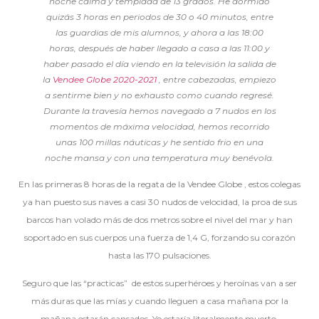
noche calma y templada de 13 grados. He dormido
quizás 3 horas en periodos de 30 o 40 minutos, entre
las guardias de mis alumnos, y ahora a las 18:00
horas, después de haber llegado a casa a las 11:00 y
haber pasado el día viendo en la televisión la salida de
la
Vendee Globe 2020-2021
, entre cabezadas, empiezo
a sentirme bien y no exhausto como cuando regresé.
Durante la travesía hemos navegado a 7 nudos en los
momentos de máxima velocidad, hemos recorrido
unas 100 millas náuticas y he sentido frio en una
noche mansa y con una temperatura muy benévola.
En las primeras 8 horas de la regata de la Vendee Globe , estos colegas
ya han puesto sus naves a casi 30 nudos de velocidad, la proa de sus
barcos han volado más de dos metros sobre el nivel del mar y han
soportado en sus cuerpos una fuerza de 1,4 G, forzando su corazón
hasta las 170 pulsaciones.
Seguro que las “practicas” de estos superhéroes y heroínas van a ser
más duras que las mías y cuando lleguen a casa mañana por la
mañana estarán cansados. Yo estaría literalmente muerto.