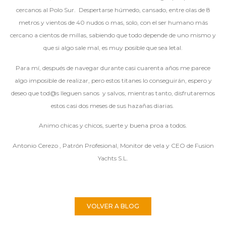
cercanos al Polo Sur. Despertarse húmedo, cansado, entre olas de 8
metros y vientos de 40 nudos o mas, solo, con el ser humano más
cercano a cientos de millas, sabiendo que todo depende de uno mismo y
que si algo sale mal, es muy posible que sea letal.
Para mí, después de navegar durante casi cuarenta años me parece
algo imposible de realizar, pero estos titanes lo conseguirán, espero y
deseo que tod@s lleguen sanos y salvos, mientras tanto, disfrutaremos
estos casi dos meses de sus hazañas diarias.
Animo chicas y chicos, suerte y buena proa a todos.
Antonio Cerezo , Patrón Profesional, Monitor de vela y CEO de Fusion
Yachts S.L.
VOLVER A BLOG