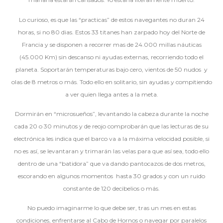
Lo curioso, es que las “practicas” de estos navegantes no duran 24
horas, si no 80 dias. Estos 33 titanes han zarpado hoy del Norte de
Francia y se disponen a recorrer mas de 24.000 millas náuticas
(45.000 Km) sin descanso ni ayudas externas, recorriendo todo el
planeta. Soportarán temperaturas bajo cero, vientos de 50 nudos y
olas de 8 metros o más. Todo ello en solitario, sin ayudas y compitiendo
a ver quien llega antes a la meta.
Dormirán en “microsueños”, levantando la cabeza durante la noche
cada 20 o 30 minutos y de reojo comprobarán que las lecturas de su
electrónica les indica que el barco va a la máxima velocidad posible, si
no es así, se levantaran y trimarán las velas para que así sea, todo ello
dentro de una “batidora” que va dando pantocazos de dos metros,
escorando en algunos momentos hasta 30 grados y con un ruido
constante de 120 decibelios o más.
No puedo imaginarme lo que debe ser, tras un mes en estas
condiciones, enfrentarse al Cabo de Hornos o navegar por paralelos