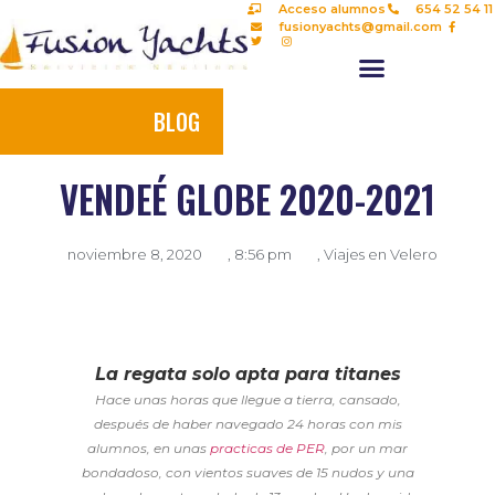
Acceso alumnos
654 52 54 11
fusionyachts@gmail.com
BLOG
VENDEÉ GLOBE 2020-2021
noviembre 8, 2020
,
8:56 pm
,
Viajes en Velero
La regata solo apta para titanes
Hace unas horas que llegue a tierra, cansado,
después de haber navegado 24 horas con mis
alumnos, en unas
practicas de PER
, por un mar
bondadoso, con vientos suaves de 15 nudos y una